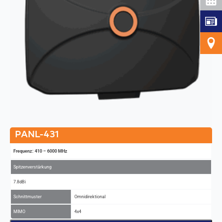
PANL-431
Frequenz: 410 – 6000 MHz
Spitzenverstärkung
7.8dBi
Schnittmuster
Omnidirektional
MIMO
4x4