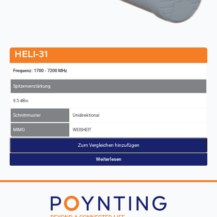
HELI-31
Frequenz: 1700 - 7200 MHz
Spitzenverstärkung
9.5 dBic
Schnittmuster
Unidirektional
MIMO
WEISHEIT
Zum Vergleichen hinzufügen
Weiterlesen