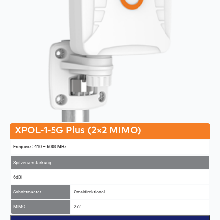
XPOL-1-5G Plus (2×2 MIMO)
Frequenz: 410 – 6000 MHz
Spitzenverstärkung
6dBi
Schnittmuster
Omnidirektional
MIMO
2x2