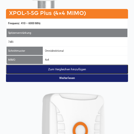
XPOL-1-5G Plus (4×4 MIMO)
Frequenz: 410 – 6000 MHz
Spitzenverstärkung
7dBi
Schnittmuster
Omnidirektional
MIMO
4x4
Zum Vergleichen hinzufügen
Weiterlesen