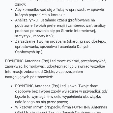
zgody;
Aby komunikować się z Tobą w sprawach, w sprawie
których poprosiłeś o kontakt;
Analiza rynku i ustalanie czasu (profilowanie na
podstawie Twoich preferencji i zainteresowań, analizy
podczas poruszania się po Stronie Internetowej,
statystyki, raporty itp.);
Zarządzanie Twoimi prośbami (skargi, prawo dostępu,
sprostowania, sprzeciwu i usunięcia Danych
Osobowych itp.).
POYNTING Antennas (Pty) Ltd może zbierać, przechowywać,
zapisywać, kompilować, udostępniać lub ujawniać wszelkie
informacje zebrane od Ciebie, z zastrzeżeniem
następujących postanowień:
POYNTING Antennas (Pty) Ltd ujawni Twoje dane
osobowe bez Twojej zgody wyłącznie w przypadku, gdy
będzie to wymagane w celu wypełnienia obowiązku
nałożonego na nią przez prawo;
W każdym innym przypadku firma POYNTING Antennas
(Pty) Ltd nie ujawni Twoich Danych Osobowych bez