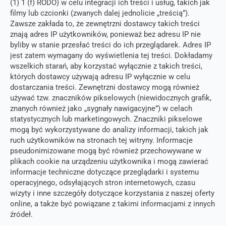
(1) 1 (f) RODO) w celu integracji ich treści i usług, takich jak
filmy lub czcionki (zwanych dalej jednolicie „treścią”).
Zawsze zakłada to, że zewnętrzni dostawcy takich treści
znają adres IP użytkowników, ponieważ bez adresu IP nie
byliby w stanie przesłać treści do ich przeglądarek. Adres IP
jest zatem wymagany do wyświetlenia tej treści. Dokładamy
wszelkich starań, aby korzystać wyłącznie z takich treści,
których dostawcy używają adresu IP wyłącznie w celu
dostarczania treści. Zewnętrzni dostawcy mogą również
używać tzw. znaczników pikselowych (niewidocznych grafik,
znanych również jako „sygnały nawigacyjne”) w celach
statystycznych lub marketingowych. Znaczniki pikselowe
mogą być wykorzystywane do analizy informacji, takich jak
ruch użytkowników na stronach tej witryny. Informacje
pseudonimizowane mogą być również przechowywane w
plikach cookie na urządzeniu użytkownika i mogą zawierać
informacje techniczne dotyczące przeglądarki i systemu
operacyjnego, odsyłających stron internetowych, czasu
wizyty i inne szczegóły dotyczące korzystania z naszej oferty
online, a także być powiązane z takimi informacjami z innych
źródeł.