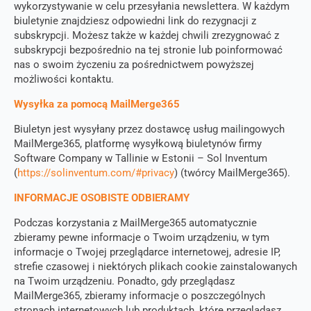
wykorzystywanie w celu przesyłania newslettera. W każdym
biuletynie znajdziesz odpowiedni link do rezygnacji z
subskrypcji. Możesz także w każdej chwili zrezygnować z
subskrypcji bezpośrednio na tej stronie lub poinformować
nas o swoim życzeniu za pośrednictwem powyższej
możliwości kontaktu.
Wysyłka za pomocą MailMerge365
Biuletyn jest wysyłany przez dostawcę usług mailingowych
MailMerge365, platformę wysyłkową biuletynów firmy
Software Company w Tallinie w Estonii – Sol Inventum
(
https://solinventum.com/#privacy
) (twórcy MailMerge365).
INFORMACJE OSOBISTE ODBIERAMY
Podczas korzystania z MailMerge365 automatycznie
zbieramy pewne informacje o Twoim urządzeniu, w tym
informacje o Twojej przeglądarce internetowej, adresie IP,
strefie czasowej i niektórych plikach cookie zainstalowanych
na Twoim urządzeniu. Ponadto, gdy przeglądasz
MailMerge365, zbieramy informacje o poszczególnych
stronach internetowych lub produktach, które przeglądasz,