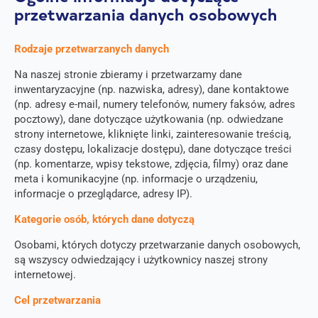
przetwarzania danych osobowych
Rodzaje przetwarzanych danych
Na naszej stronie zbieramy i przetwarzamy dane
inwentaryzacyjne (np. nazwiska, adresy), dane kontaktowe
(np. adresy e-mail, numery telefonów, numery faksów, adres
pocztowy), dane dotyczące użytkowania (np. odwiedzane
strony internetowe, kliknięte linki, zainteresowanie treścią,
czasy dostępu, lokalizacje dostępu), dane dotyczące treści
P
(np. komentarze, wpisy tekstowe, zdjęcia, filmy) oraz dane
e
meta i komunikacyjne (np. informacje o urządzeniu,
ł
P
E
informacje o przeglądarce, adresy IP).
n
h
m
e
o
a
Kategorie osób, których dane dotyczą
i
K
n
i
m
Wybierz kraj
R
Osobami, których dotyczy przetwarzanie danych osobowych,
e
l
i
A
*
*
są wszyscy odwiedzający i użytkownicy naszej strony
ę
Q
J
internetowej.
i
u
*
n
e
Cel przetwarzania
a
s
z