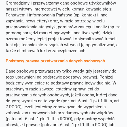
t
Gromadzimy i przetwarzamy dane osobowe użytkowników
w
i
naszej witryny internetowej w celu komunikowania się z
i
o
Państwem i informowania Państwa (np. kontakt i inne
s
n
k
zapytania, newslettery) oraz, w razie potrzeby, w celu
o
przeprowadzania statystyk, pomiarów zasięgu i analiz (np. za
*
pomocą narzędzi marketingowych i analitycznych), dzięki
czemu możemy lepiej projektować i optymalizować treści i
funkcje, technicznie zarządzać witryną i ją optymalizować, a
Z
Wyrażam zgodę na przepisy dotyczące ochrony danych
g
także eliminować luki w zabezpieczeniach.
osobowych oraz na przekazanie moich danych
o
osobowych firmom partnerskim w celu jak najlepszego
Podstawy prawne przetwarzania danych osobowych
d
przetwarzania moich danych
*
a
Dane osobowe przetwarzamy tylko wtedy, gdy jesteśmy do
R
Wyślij
tego uprawnieni na podstawie podstawy prawnej. Poniżej
O
D
będziemy wymieniać te podstawy prawne indywidualnie. W
O
przeciwnym razie zawsze jesteśmy uprawnieni do
*
przetwarzania danych osobowych, jeżeli osoba, której dane
dotyczą wyraziła na to zgodę (por. art. 6 ust. 1 pkt 1 lit. a, art.
7 RODO), jeżeli jesteśmy zobowiązani do wypełnienia
zobowiązań umownych lub przedumownych obowiązków
(patrz art. 6 ust. 1 pkt 1 lit. b RODO), gdy musimy wypełnić
obowiązki prawne (patrz art. 6 ust. 1 pkt 1 lit. c RODO) lub